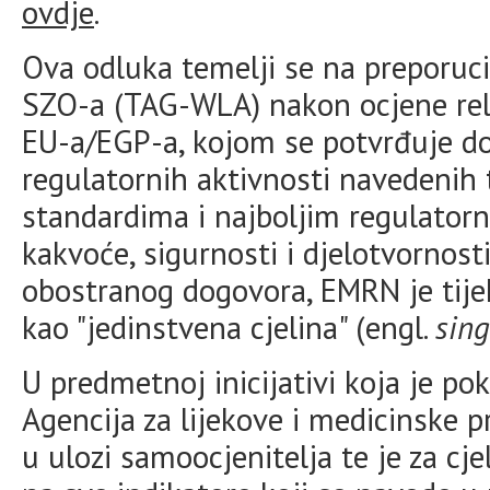
ovdje
.
Ova odluka temelji se na preporuc
SZO-a (TAG-WLA) nakon ocjene rele
EU-a/EGP-a, kojom se potvrđuje d
regulatornih aktivnosti navedenih
standardima i najboljim regulator
kakvoće, sigurnosti i djelotvornosti
obostranog dogovora, EMRN je tije
kao "jedinstvena cjelina" (engl.
sing
U predmetnoj inicijativi koja je po
Agencija za lijekove i medicinske 
u ulozi samoocjenitelja te je za c