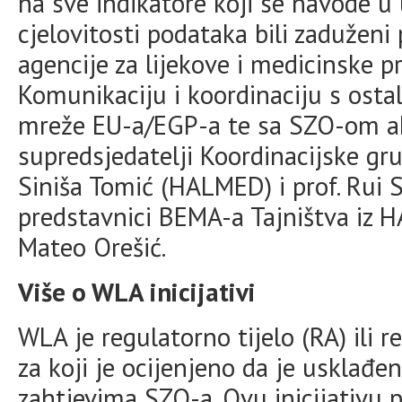
na sve indikatore koji se navode u 
cjelovitosti podataka bili zaduženi
agencije za lijekove i medicinske 
Komunikaciju i koordinaciju s osta
mreže EU-a/EGP-a te sa SZO-om ak
supredsjedatelji Koordinacijske gr
Siniša Tomić (HALMED) i prof. Rui
predstavnici BEMA-a Tajništva iz H
Mateo Orešić.
Više o WLA inicijativi
WLA je regulatorno tijelo (RA) ili 
za koji je ocijenjeno da je usklađe
zahtjevima SZO-a. Ovu inicijativu 