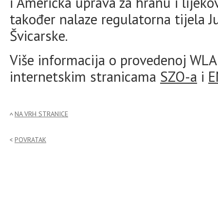
i Američka uprava za hranu i lijeko
također nalaze regulatorna tijela J
Švicarske.
Više informacija o provedenoj WLA 
internetskim stranicama
SZO-a
i
E
NA VRH STRANICE
POVRATAK