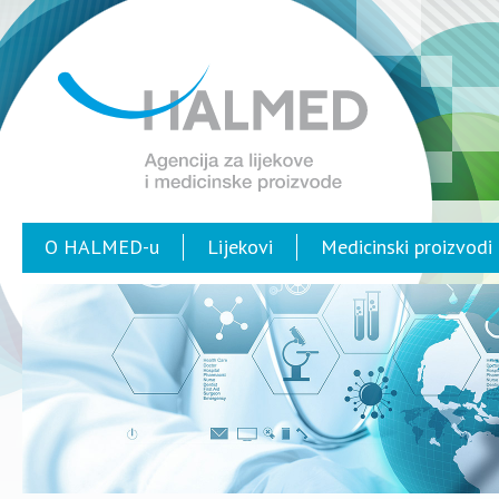
O HALMED-u
Lijekovi
Medicinski proizvodi