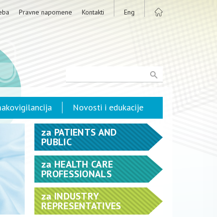
eba
Pravne napomene
Kontakti
Eng
akovigilancija
Novosti i edukacije
za
PATIENTS AND
PUBLIC
za
HEALTH CARE
PROFESSIONALS
za
INDUSTRY
REPRESENTATIVES