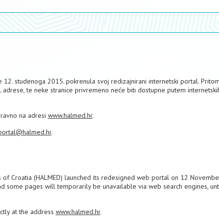
12. studenoga 2015. pokrenula svoj redizajnirani internetski portal. Pritom
L adrese, te neke stranice privremeno neće biti dostupne putem internetski
izravno na adresi
www.halmed.hr
.
portal@halmed.hr
.
s of Croatia (HALMED) launched its redesigned web portal on 12 Novembe
nd some pages will temporarily be unavailable via web search engines, unti
ectly at the address
www.halmed.hr
.