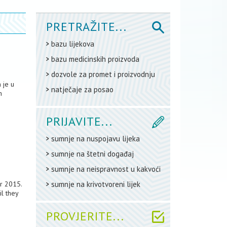
PRETRAŽITE...
bazu lijekova
bazu medicinskih proizvoda
dozvole za promet i proizvodnju
 je u
natječaje za posao
h
PRIJAVITE...
sumnje na nuspojavu lijeka
sumnje na štetni događaj
sumnje na neispravnost u kakvoći
r 2015.
sumnje na krivotvoreni lijek
l they
PROVJERITE...