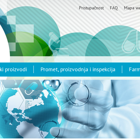
Pristupačnost
FAQ
Mapa w
ki proizvodi
Promet, proizvodnja i inspekcija
Farm