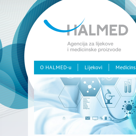
O HALMED-u
Lijekovi
Medicins