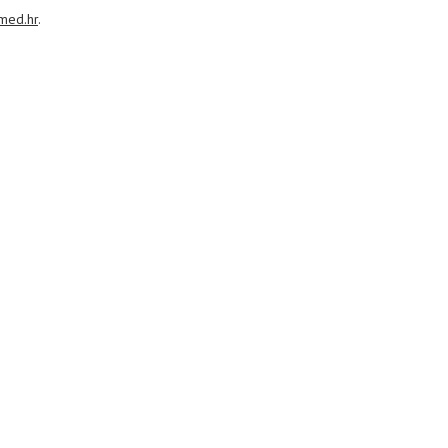
med.hr
.