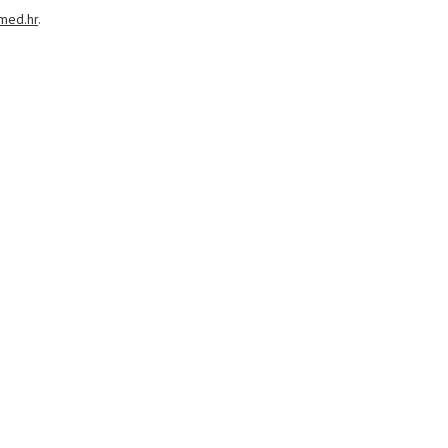
med.hr
.