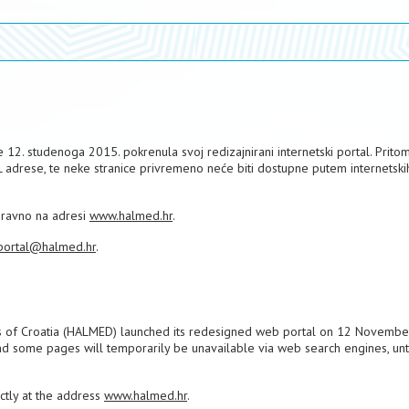
12. studenoga 2015. pokrenula svoj redizajnirani internetski portal. Pritom
L adrese, te neke stranice privremeno neće biti dostupne putem internetski
izravno na adresi
www.halmed.hr
.
portal@halmed.hr
.
s of Croatia (HALMED) launched its redesigned web portal on 12 Novembe
nd some pages will temporarily be unavailable via web search engines, unti
ectly at the address
www.halmed.hr
.