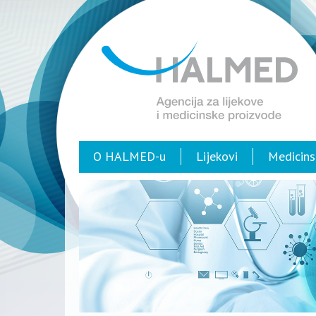
O HALMED-u
Lijekovi
Medicins