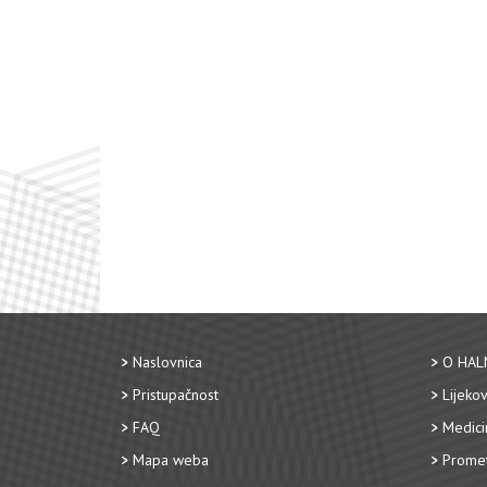
Naslovnica
O HAL
Pristupačnost
Lijekov
FAQ
Medici
Mapa weba
Promet