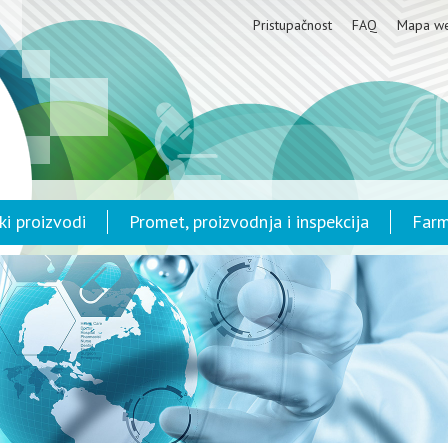
Pristupačnost
FAQ
Mapa w
ki proizvodi
Promet, proizvodnja i inspekcija
Farm