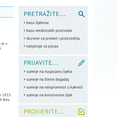
PRETRAŽITE...
bazu lijekova
bazu medicinskih proizvoda
dozvole za promet i proizvodnju
 je u
natječaje za posao
h
PRIJAVITE...
sumnje na nuspojavu lijeka
sumnje na štetni događaj
sumnje na neispravnost u kakvoći
r 2015.
sumnje na krivotvoreni lijek
l they
PROVJERITE...