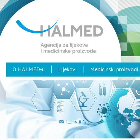
O HALMED-u
Lijekovi
Medicinski proizvodi