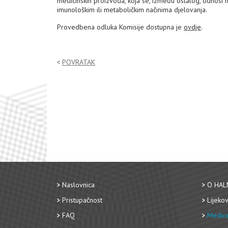
medicinskih proizvoda, koja se, između ostalog, odnosi 
imunološkim ili metaboličkim načinima djelovanja.
Provedbena odluka Komisije dostupna je
ovdje
.
POVRATAK
Naslovnica
O HAL
Pristupačnost
Lijekov
FAQ
Medici