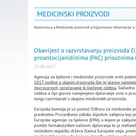
MEDICINSKI PROIZVODI
Naslovnica
Medicinski proizvodi
Sigurnosne informacije
Obavijest o razvrstavanju proizvoda či
proantocijanidinima (PAC) prisutnima u 
25.08.2017.
Agencija za lijekove i medicinske proizvode ovim putem
2017. godine o skupini proizvoda čije je glavno namijenj
macrocarpon
), sprečavanje ili liječenje cistitisa
. Sukladno 
cistitisa a čije glavno namijenjeno djelovanje ovisi o pro
mogu razvrstavati u skupinu medicinskih proizvoda.
Europska komisija je uz pomoć Odbora za medicinske pro
predmetnu Provedbenu odluku slijedom zahtjeva koji je p
Europske agencije za lijekove (EMA), u kojem je zaklju
postiže farmakološkim načinom djelovanja te je mehanički
većinskom stajalištu država članica Europske unije, pre