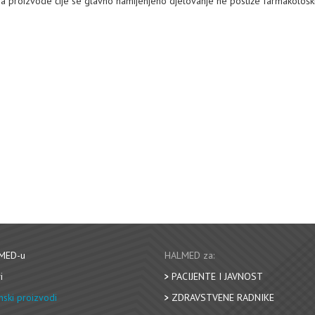
na proizvode čije se glavno namijenjeno djelovanje ne postiže farmakološk
MED-u
HALMED za:
i
PACIJENTE I JAVNOST
nski proizvodi
ZDRAVSTVENE RADNIKE