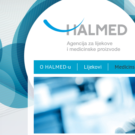
O HALMED-u
Lijekovi
Medicins