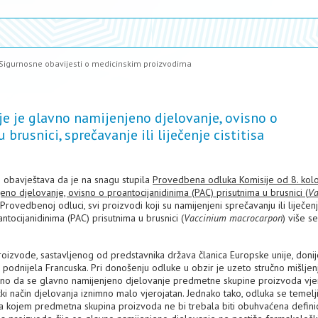
Sigurnosne obavijesti o medicinskim proizvodima
je je glavno namijenjeno djelovanje, ovisno o
brusnici, sprečavanje ili liječenje cistitisa
 obavještava da je na snagu stupila
Provedbena odluka Komisije od 8. kol
eno djelovanje, ovisno o proantocijanidinima (PAC) prisutnima u brusnici (
Va
Provedbenoj odluci, svi proizvodi koji su namijenjeni sprečavanju ili liječen
antocijanidinima (PAC) prisutnima u brusnici (
Vaccinium macrocarpon
) više s
izvode, sastavljenog od predstavnika država članica Europske unije, donij
odnijela Francuska. Pri donošenju odluke u obzir je uzeto stručno mišljen
čeno da se glavno namijenjeno djelovanje predmetne skupine proizvoda vje
 način djelovanja iznimno malo vjerojatan. Jednako tako, odluka se temelji
ma kojem predmetna skupina proizvoda ne bi trebala biti obuhvaćena defini