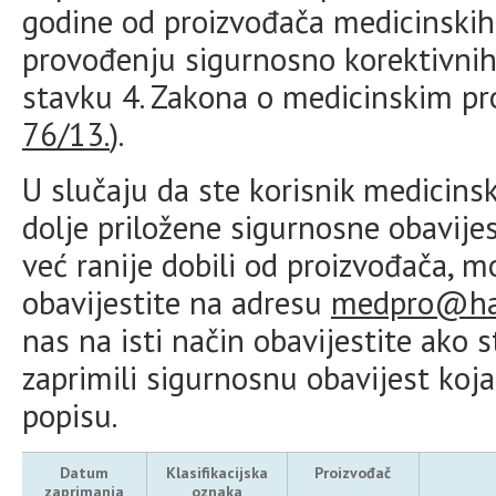
godine od proizvođača medicinskih 
provođenju sigurnosno korektivnih
stavku 4. Zakona o medicinskim pr
76/13.
).
U slučaju da ste korisnik medicins
dolje priložene sigurnosne obavijes
već ranije dobili od proizvođača, 
obavijestite na adresu
medpro@ha
nas na isti način obavijestite ako
zaprimili sigurnosnu obavijest koj
popisu.
Datum
Klasifikacijska
Proizvođač
zaprimanja
oznaka