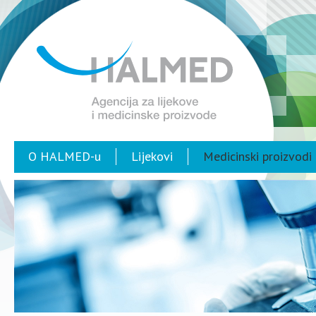
O HALMED-u
Lijekovi
Medicinski proizvodi