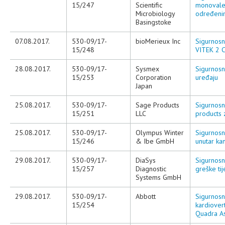
15/247
Scientific
monovalen
Microbiology
određeni
Basingstoke
07.08.2017.
530-09/17-
bioMerieux Inc
Sigurnosn
15/248
VITEK 2 
28.08.2017.
530-09/17-
Sysmex
Sigurnosn
15/253
Corporation
uređaju
Japan
25.08.2017.
530-09/17-
Sage Products
Sigurnosn
15/251
LLC
products
25.08.2017.
530-09/17-
Olympus Winter
Sigurnosn
15/246
& Ibe GmbH
unutar ka
29.08.2017.
530-09/17-
DiaSys
Sigurnosn
15/257
Diagnostic
greške ti
Systems GmbH
29.08.2017.
530-09/17-
Abbott
Sigurnosn
15/254
kardiover
Quadra As