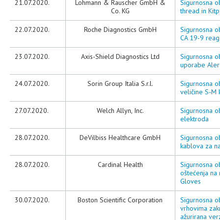
21.07.2020.
Lohmann & Rauscher GmbH &
Sigurnosna o
Co. KG
thread in Ki
22.07.2020.
Roche Diagnostics GmbH
Sigurnosna ob
CA 19-9 reage
23.07.2020.
Axis-Shield Diagnostics Ltd
Sigurnosna oba
uporabe Aler
24.07.2020.
Sorin Group Italia S.r.l.
Sigurnosna ob
veličine S-M 
27.07.2020.
Welch Allyn, Inc.
Sigurnosna ob
elektroda
28.07.2020.
DeVilbiss Healthcare GmbH
Sigurnosna ob
kablova za na
28.07.2020.
Cardinal Health
Sigurnosna ob
oštećenja na
Gloves
30.07.2020.
Boston Scientific Corporation
Sigurnosna ob
vrhovima zakr
ažurirana verz