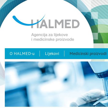
O HALMED-u
Lijekovi
Medicinski proizvodi