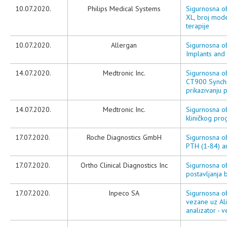
10.07.2020.
Philips Medical Systems
Sigurnosna ob
XL, broj mod
terapije
10.07.2020.
Allergan
Sigurnosna ob
Implants and 
14.07.2020.
Medtronic Inc.
Sigurnosna ob
CT900 Synchr
prikazivanju 
14.07.2020.
Medtronic Inc.
Sigurnosna ob
kliničkog pr
17.07.2020.
Roche Diagnostics GmbH
Sigurnosna ob
PTH (1-84) an
17.07.2020.
Ortho Clinical Diagnostics Inc
Sigurnosna o
postavljanja
17.07.2020.
Inpeco SA
Sigurnosna o
vezane uz Al
analizator - v