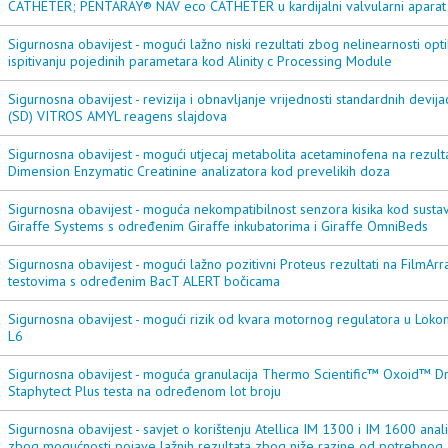
CATHETER; PENTARAY® NAV eco CATHETER u kardijalni valvularni aparat
Sigurnosna obavijest - mogući lažno niski rezultati zbog nelinearnosti opti
ispitivanju pojedinih parametara kod Alinity c Processing Module
Sigurnosna obavijest - revizija i obnavljanje vrijednosti standardnih devijac
(SD) VITROS AMYL reagens slajdova
Sigurnosna obavijest - mogući utjecaj metabolita acetaminofena na rezult
Dimension Enzymatic Creatinine analizatora kod prevelikih doza
Sigurnosna obavijest - moguća nekompatibilnost senzora kisika kod susta
Giraffe Systems s određenim Giraffe inkubatorima i Giraffe OmniBeds
Sigurnosna obavijest - mogući lažno pozitivni Proteus rezultati na FilmArr
testovima s određenim BacT ALERT bočicama
Sigurnosna obavijest - mogući rizik od kvara motornog regulatora u Lok
L6
Sigurnosna obavijest - moguća granulacija Thermo Scientific™ Oxoid™ D
Staphytect Plus testa na određenom lot broju
Sigurnosna obavijest - savjet o korištenju Atellica IM 1300 i IM 1600 anal
zbog mogućnosti pojave lažnih rezultata zbog niže razine od potrebnog