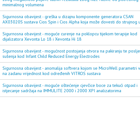
minimalnog volumena
Sigurnosna obavijest - greška u dizajnu komponente generatora CSAN
AX03020S sustava Cios Spin i Cios Alpha koja može dovesti do strujnog 
Sigurnosna obavijest - moguće curenje na poklopcu tijekom terapije kod
dijalizatora Xevonta Lo 18 i Xevonta Hi 18
Sigurnosna obavijest - mogućnost postojanja otvora na pakiranju te poslj
sušenja kod Infant Child Reduced Energy Electrodes
Sigurnosna obavijest - anomalija softvera kojom se MicroWell parametri v
na zadanu vrijednost kod određenih VITROS sustava
Sigurnosna obavijest - moguće oštećenje cjevčice boce za tekući otpad i
istjecanje sadržaja na IMMULITE 2000 i 2000 XPI analizatorima