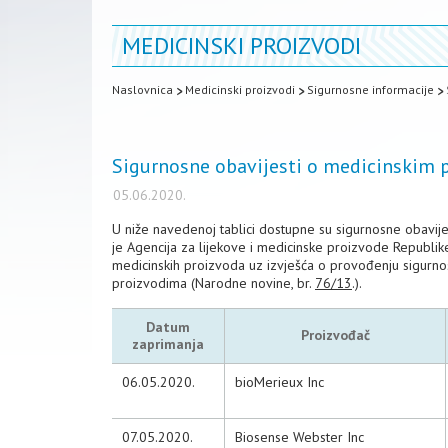
MEDICINSKI PROIZVODI
Naslovnica
Medicinski proizvodi
Sigurnosne informacije
Sigurnosne obavijesti o medicinskim p
05.06.2020.
U niže navedenoj tablici dostupne su sigurnosne obavij
je Agencija za lijekove i medicinske proizvode Republik
medicinskih proizvoda uz izvješća o provođenju sigurnos
proizvodima (Narodne novine, br.
76/13
.).
Datum
Proizvođač
zaprimanja
06.05.2020.
bioMerieux Inc
07.05.2020.
Biosense Webster Inc