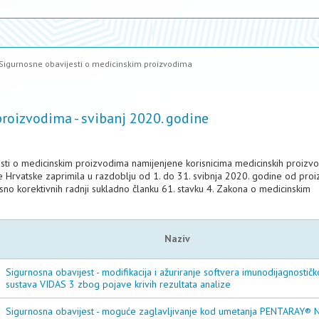
Sigurnosne obavijesti o medicinskim proizvodima
roizvodima - svibanj 2020. godine
esti o medicinskim proizvodima namijenjene korisnicima medicinskih proizv
e Hrvatske zaprimila u razdoblju od 1. do 31. svibnja 2020. godine od pro
no korektivnih radnji sukladno članku 61. stavku 4. Zakona o medicinskim
Naziv
Sigurnosna obavijest - modifikacija i ažuriranje softvera imunodijagnostič
sustava VIDAS 3 zbog pojave krivih rezultata analize
Sigurnosna obavijest - moguće zaglavljivanje kod umetanja PENTARAY® 