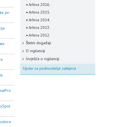
Arhiva 2016.
Arhiva 2015.
ke pri
Arhiva 2014.
Arhiva 2013.
ija
Arhiva 2012.
Štetni događaji
ate
O vigilanciji
Izvješća o vigilanciji
va
Upute za podnositelje zahtjeva
ay
omatPro
rySpot
izatora