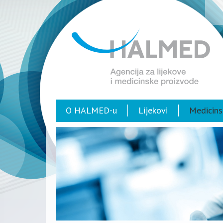
O HALMED-u
Lijekovi
Medicins