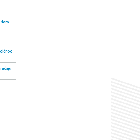
udara
edičnog
raćaju