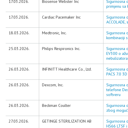
17.03.2026.
Biosense Webster Inc
Sigurnosna 
primjenu s
17.03.2026.
Cardiac Pacemaker Inc
Sigurnosna o
ACCOLADE, s
18.03.2026.
Medtronic, Inc.
Sigurnosna o
kombinaciji s
25.03.2026.
Philips Respironics Inc.
Sigurnosna o
EV300 o ažur
nebulizatora
26.03.2026.
INFINITT Healthcare Co., Ltd.
Sigurnosna o
PACS 7.0 3D 
26.03.2026.
Dexcom, Inc.
Sigurnosna o
telefone De
softveru
26.03.2026.
Beckman Coulter
Sigurnosna o
zbog mogućeg
27.03.2026.
GETINGE STERILIZATION AB
Sigurnosna ob
HS66 LTSF i 