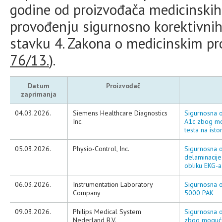
godine od proizvođača medicinskih 
provođenju sigurnosno korektivnih
stavku 4. Zakona o medicinskim pr
76/13.
).
Datum
Proizvođač
zaprimanja
04.03.2026.
Siemens Healthcare Diagnostics
Sigurnosna o
Inc.
A1c zbog mo
testa na ist
05.03.2026.
Physio-Control, Inc.
Sigurnosna o
delaminacije
obliku EKG-a
06.03.2026.
Instrumentation Laboratory
Sigurnosna o
Company
5000 PAK
09.03.2026.
Philips Medical System
Sigurnosna o
Nederland B.V.
zbog moguće