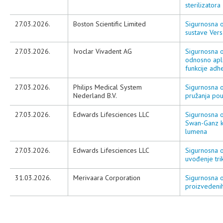
sterilizatora
27.03.2026.
Boston Scientific Limited
Sigurnosna o
sustave Ver
27.03.2026.
Ivoclar Vivadent AG
Sigurnosna o
odnosno apl
funkcije adh
27.03.2026.
Philips Medical System
Sigurnosna 
Nederland B.V.
pružanja po
27.03.2026.
Edwards Lifesciences LLC
Sigurnosna o
Swan-Ganz ka
lumena
27.03.2026.
Edwards Lifesciences LLC
Sigurnosna o
uvođenje tr
31.03.2026.
Merivaara Corporation
Sigurnosna o
proizvedenih