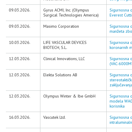
09.03.2026.
Gyrus ACMI, Inc. (Olympus
Sigurnosna 
Surgical Technologies America)
Everest Cut
09.03.2026.
Masimo Corporation
Sigurnosna o
manžeta zbog
10.03.2026.
LIFE VASCULAR DEVICES
Sigurnosna o
BIOTECH, S.L.
koronarnih 
12.03.2026.
Clinical Innovations, LLC
Sigurnosna o
(VAC-6000M
12.03.2026.
Elekta Solutions AB
Sigurnosna ob
stereotaktič
zaključavanj
12.03.2026.
Olympus Winter & Ibe GmbH
Sigurnosna o
modela WA00
korisnika
16.03.2026.
Vascutek Ltd.
Sigurnosna o
intraluminal