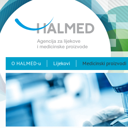
O HALMED-u
Lijekovi
Medicinski proizvodi