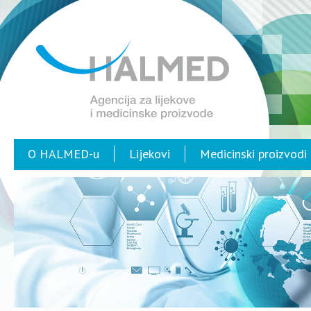
O HALMED-u
Lijekovi
Medicinski proizvodi