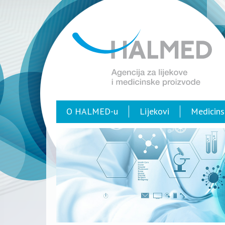
O HALMED-u
Lijekovi
Medicins