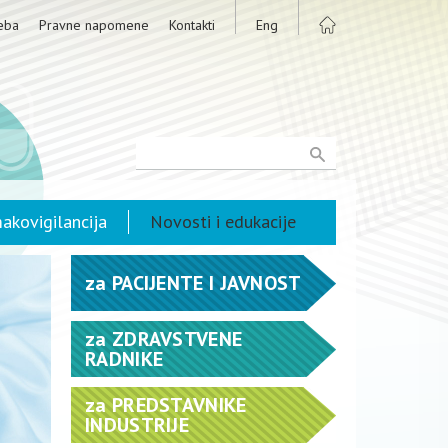
eba
Pravne napomene
Kontakti
Eng
akovigilancija
Novosti i edukacije
za
PACIJENTE I JAVNOST
za
ZDRAVSTVENE
RADNIKE
za
PREDSTAVNIKE
INDUSTRIJE