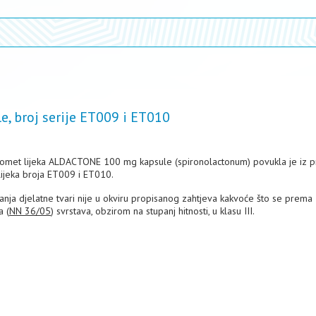
 broj serije ET009 i ET010
u promet lijeka ALDACTONE 100 mg kapsule (spironolactonum) povukla je iz 
 lijeka broja ET009 i ET010.
nja djelatne tvari nije u okviru propisanog zahtjeva kakvoće što se prema
a (
NN 36/05
) svrstava, obzirom na stupanj hitnosti, u klasu III.