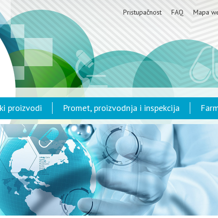
Pristupačnost
FAQ
Mapa w
ki proizvodi
Promet, proizvodnja i inspekcija
Farm