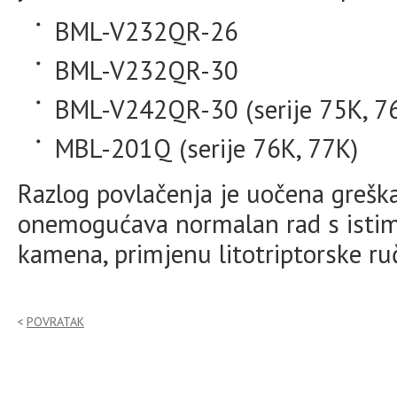
BML-V232QR-26
BML-V232QR-30
BML-V242QR-30 (serije 75K, 76
MBL-201Q (serije 76K, 77K)
Razlog povlačenja je uočena grešk
onemogućava normalan rad s istim 
kamena, primjenu litotriptorske ruč
POVRATAK