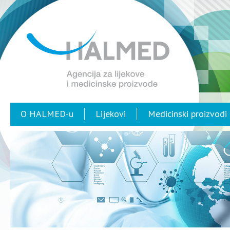
O HALMED-u
Lijekovi
Medicinski proizvodi