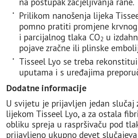
na postupak zacjeljivanja rane.
Prilikom nanošenja lijeka Tisse
pomno pratiti promjene krvnog t
i parcijalnog tlaka CO
u izdahn
2
pojave zračne ili plinske embolij
Tisseel Lyo se treba rekonstitui
uputama i s uređajima preporuč
Dodatne informacije
U svijetu je prijavljen jedan sluča
lijekom Tisseel Lyo, a za ostala fib
obliku spreja u raspršivaču pod tl
prijavljeno ukupno devet slučajeva 