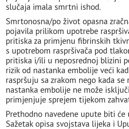
slučaja imala smrtni ishod.
Smrtonosna/po život opasna zračna 
pojavila prilikom upotrebe rasprši
pritiska za primjenu fibrinskih tkiv
s upotrebom raspršivača pod tlak
pritiska i/ili u neposrednoj blizini 
rizik od nastanka embolije veći kada
raspršuju sa zrakom nego kada se 
nastanka embolije ne može isključi
primjenjuje sprejem tijekom zahvat
Prethodno navedene upute biti će 
Sažetak opisa svojstava lijeka i Upu