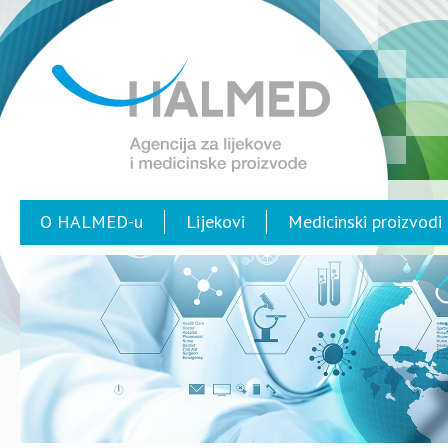
O HALMED-u
Lijekovi
Medicinski proizvodi