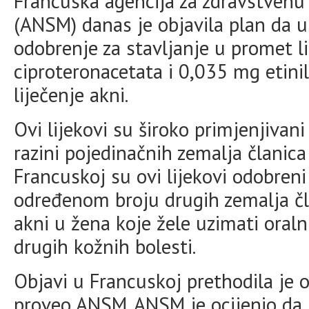
Francuska agencija za zdravstvenu 
(ANSM) danas je objavila plan da 
odobrenje za stavljanje u promet l
ciproteronacetata i 0,035 mg etinil
liječenje akni.
Ovi lijekovi su široko primjenjivan
razini pojedinačnih zemalja članica
Francuskoj su ovi lijekovi odobreni 
određenom broju drugih zemalja čla
akni u žena koje žele uzimati oralnu
drugih kožnih bolesti.
Objavi u Francuskoj prethodila je 
proveo ANSM. ANSM je ocijenio da D