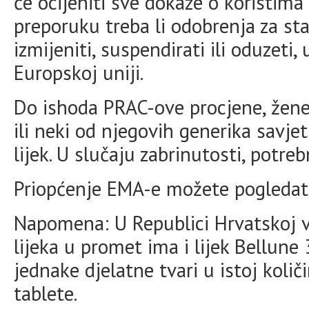
će ocijeniti sve dokaze o koristima i
preporuku treba li odobrenja za sta
izmijeniti, suspendirati ili oduzeti,
Europskoj uniji.
Do ishoda PRAC-ove procjene, žene
ili neki od njegovih generika savje
lijek. U slučaju zabrinutosti, potreb
Priopćenje EMA-e možete pogleda
Napomena: U Republici Hrvatskoj v
lijeka u promet ima i lijek Bellune
jednake djelatne tvari u istoj količ
tablete.