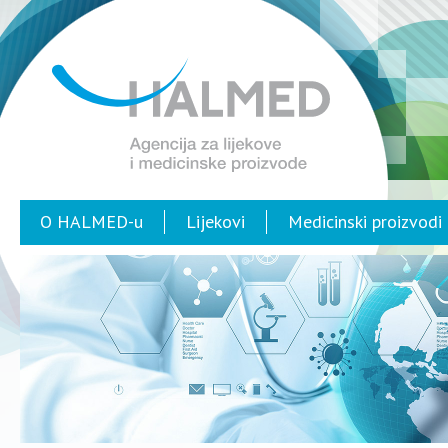
O HALMED-u
Lijekovi
Medicinski proizvodi