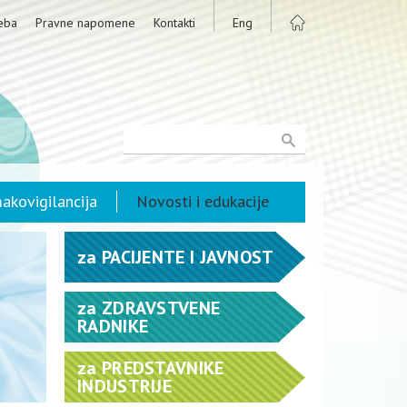
eba
Pravne napomene
Kontakti
Eng
akovigilancija
Novosti i edukacije
za
PACIJENTE I JAVNOST
za
ZDRAVSTVENE
RADNIKE
za
PREDSTAVNIKE
INDUSTRIJE