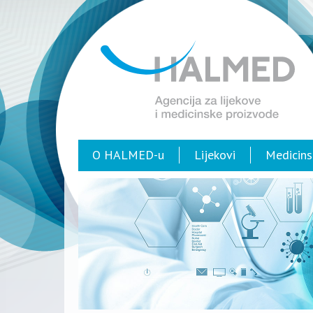
O HALMED-u
Lijekovi
Medicins