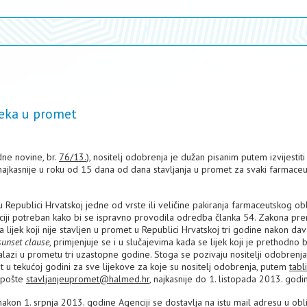
jeka u promet
ne novine, br.
76/13.
), nositelj odobrenja je dužan pisanim putem izvijestiti
najkasnije u roku od 15 dana od dana stavljanja u promet za svaki farmaceu
 Republici Hrvatskoj jedne od vrste ili veličine pakiranja farmaceutskog obl
enciji potreban kako bi se ispravno provodila odredba članka 54. Zakona pre
 lijek koji nije stavljen u promet u Republici Hrvatskoj tri godine nakon dav
sunset clause
, primjenjuje se i u slučajevima kada se lijek koji je prethodno 
alazi u prometu tri uzastopne godine. Stoga se pozivaju nositelji odobrenj
t u tekućoj godini za sve lijekove za koje su nositelj odobrenja, putem
tabl
e pošte
stavljanjeupromet@halmed.hr
, najkasnije do 1. listopada 2013. godi
 nakon 1. srpnja 2013. godine Agenciji se dostavlja na istu mail adresu u obl