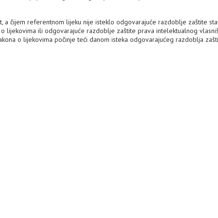
t, a čijem referentnom lijeku nije isteklo odgovarajuće razdoblje zaštite sta
 o lijekovima ili odgovarajuće razdoblje zaštite prava intelektualnog vlasniš
Zakona o lijekovima počinje teći danom isteka odgovarajućeg razdoblja zašti