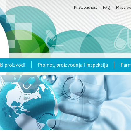
Pristupačnost
FAQ
Mapa w
ki proizvodi
Promet, proizvodnja i inspekcija
Farm