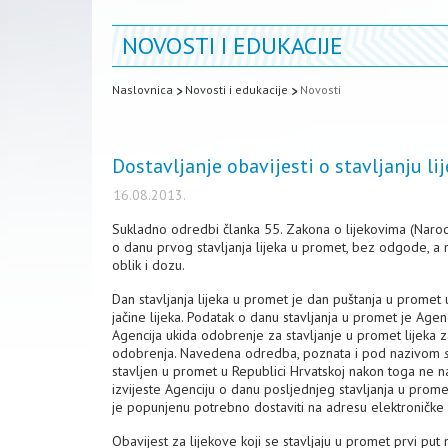
NOVOSTI I EDUKACIJE
Naslovnica
Novosti i edukacije
Novosti
Dostavljanje obavijesti o stavljanju li
16.08.2013.
Sukladno odredbi članka 55. Zakona o lijekovima (Narod
o danu prvog stavljanja lijeka u promet, bez odgode, a 
oblik i dozu.
Dan stavljanja lijeka u promet je dan puštanja u promet u
jačine lijeka. Podatak o danu stavljanja u promet je Ag
Agencija ukida odobrenje za stavljanje u promet lijeka za
odobrenja. Navedena odredba, poznata i pod nazivom
stavljen u promet u Republici Hrvatskoj nakon toga ne n
izvijeste Agenciju o danu posljednjeg stavljanja u prome
je popunjenu potrebno dostaviti na adresu elektroničk
Obavijest za lijekove koji se stavljaju u promet prvi put