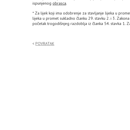
ispunjenog
obrasca
.
* Za lijek koji ima odobrenje za stavljanje lijeka u prome
lijeka u promet sukladno članku 29. stavku 2. i 3. Zakona
početak trogodišnjeg razdoblja iz članka 54. stavka 1. 
POVRATAK