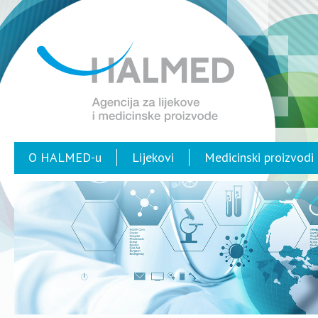
O HALMED-u
Lijekovi
Medicinski proizvodi