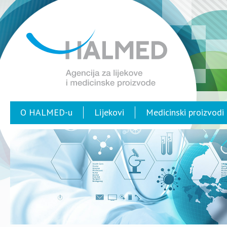
O HALMED-u
Lijekovi
Medicinski proizvodi