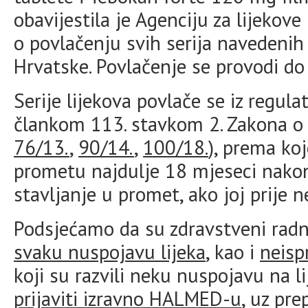
obavijestila je Agenciju za lijeko
o povlačenju svih serija navedenih 
Hrvatske. Povlačenje se provodi do 
Serije lijekova povlače se iz regula
člankom 113. stavkom 2. Zakona o l
76/13.
,
90/14.
,
100/18.
), prema koj
prometu najdulje 18 mjeseci nakon 
stavljanje u promet, ako joj prije n
Podsjećamo da su zdravstveni radn
svaku nuspojavu lijeka
, kao i
neisp
koji su razvili neku nuspojavu na 
prijaviti izravno HALMED-u
, uz pr