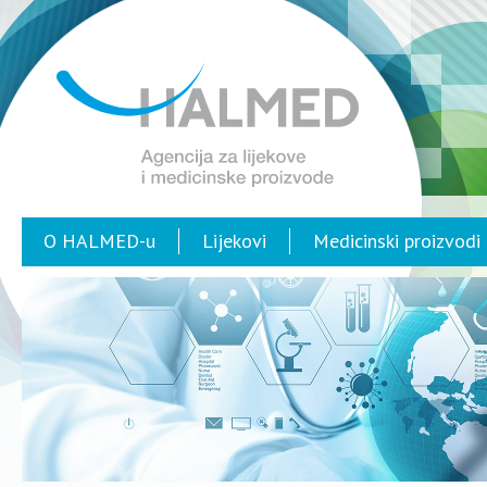
O HALMED-u
Lijekovi
Medicinski proizvodi