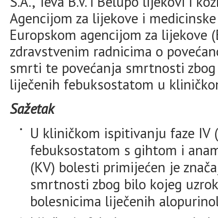
S.A., Teva B.V. i Belupo lijekovi i ko
Agencijom za lijekove i medicinsk
Europskom agencijom za lijekove (
zdravstvenim radnicima o povećano
smrti te povećanja smrtnosti zbog 
liječenih febuksostatom u kliničko
Sažetak
U kliničkom ispitivanju faze IV 
febuksostatom s gihtom i ana
(KV) bolesti primijećen je znača
smrtnosti zbog bilo kojeg uzrok
bolesnicima liječenih alopurino