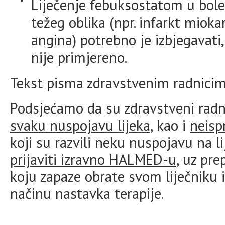
Liječenje febuksostatom u bol
težeg oblika (npr. infarkt mioka
angina) potrebno je izbjegavati
nije primjereno.
Tekst pisma zdravstvenim radnici
Podsjećamo da su zdravstveni radn
svaku nuspojavu lijeka
, kao i
neisp
koji su razvili neku nuspojavu na 
prijaviti izravno HALMED-u
, uz pr
koju zapaze obrate svom liječniku i
načinu nastavka terapije.