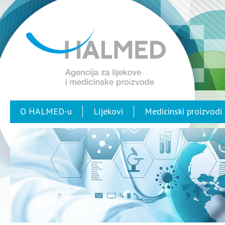
O HALMED-u
Lijekovi
Medicinski proizvodi