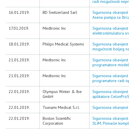
radi mogućnosti nepra
16.01.2019.
BD Switzerland Sarl
Sigurnosna obavijest 
Asena pumpa sa štrc
17.01.2019.
Medtronic Inc
Sigurnosna obavijes
elektrostimulatora sr
18.01.2019.
Philips Medical Systems
Sigurnosna obavijest 
mogućnosti boljeg na
21.01.2019.
Medtornic Inc
Sigurnosna obavijest
programatore modela
21.01.2019.
Medtornic Inc
Sigurnosna obavijest
programatore radi is
22.01.2019.
Olympus Winter & Ibe
Sigurnosna obavijest
GmbH
aplikatore CelonProS
22.01.2019.
Tsunami Medical S.r.l.
Sigurnosna obavijest
22.01.2019.
Boston Scientific
Sigurnosna obavijest 
Corporation
SLIM, Pinnacle kompl