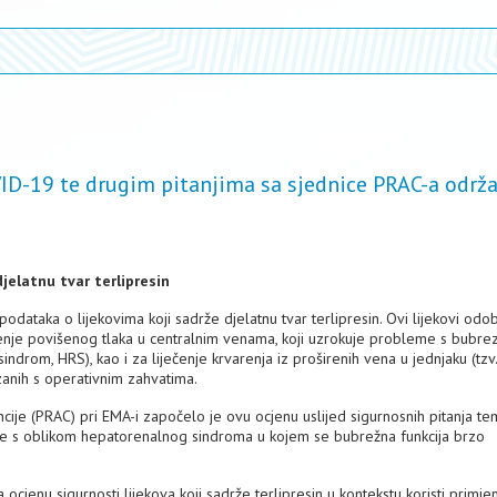
VID-19 te drugim pitanjima sa sjednice PRAC-a održ
jelatnu tvar terlipresin
odataka o lijekovima koji sadrže djelatnu tvar terlipresin. Ovi lijekovi odo
enje povišenog tlaka u centralnim venama, koji uzrokuje probleme s bubre
rom, HRS), kao i za liječenje krvarenja iz proširenih vena u jednjaku (tzv.
zanih s operativnim zahvatima.
ncije (PRAC) pri EMA-i započelo je ovu ocjenu uslijed sigurnosnih pitanja t
ike s oblikom hepatorenalnog sindroma u kojem se bubrežna funkcija brzo
 ocjenu sigurnosti lijekova koji sadrže terlipresin u kontekstu koristi primje