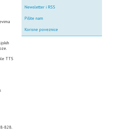
Newsletter i RSS
Pišite nam
jevima
Korisne poveznice
jskih
oze.
male TTS
k
18-828.