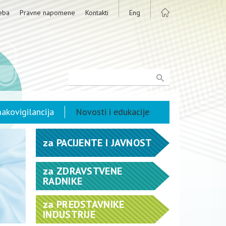
eba
Pravne napomene
Kontakti
Eng
akovigilancija
Novosti i edukacije
za
PACIJENTE I JAVNOST
za
ZDRAVSTVENE
RADNIKE
za
PREDSTAVNIKE
INDUSTRIJE