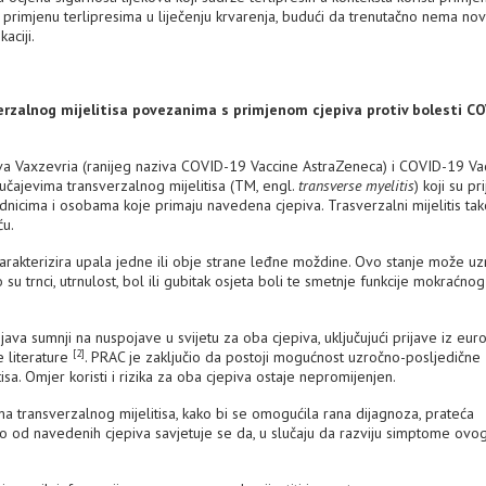
rimjenu terlipresima u liječenju krvarenja, budući da trenutačno nema nov
aciji.
verzalnog mijelitisa povezanima s primjenom cjepiva protiv bolesti C
iva Vaxzevria (ranijeg naziva COVID-19 Vaccine AstraZeneca) i COVID-19 Va
lučajevima transverzalnog mijelitisa (TM, engl.
transverse myelitis
) koji su pr
dnicima i osobama koje primaju navedena cjepiva. Trasverzalni mijelitis ta
ću.
 karakterizira upala jedne ili obje strane leđne moždine. Ovo stanje može uz
u trnci, utrnulost, bol ili gubitak osjeta boli te smetnje funkcije mokraćno
java sumnji na nuspojave u svijetu za oba cjepiva, uključujući prijave iz eur
[2]
 literature
. PRAC je zaključio da postoji mogućnost uzročno-posljedične
sa. Omjer koristi i rizika za oba cjepiva ostaje nepromijenjen.
oma transverzalnog mijelitisa, kako bi se omogućila rana dijagnoza, prateća
o od navedenih cjepiva savjetuje se da, u slučaju da razviju simptome ovog