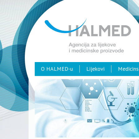
O HALMED-u
Lijekovi
Medicins