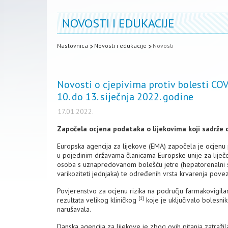
NOVOSTI I EDUKACIJE
Naslovnica
Novosti i edukacije
Novosti
Novosti o cjepivima protiv bolesti CO
10. do 13. siječnja 2022. godine
17.01.2022.
Započela ocjena podataka o lijekovima koji sadrže d
Europska agencija za lijekove (EMA) započela je ocjenu p
u pojedinim državama članicama Europske unije za liječ
osoba s uznapredovanom bolešću jetre (hepatorenalni sind
varikoziteti jednjaka) te određenih vrsta krvarenja pove
Povjerenstvo za ocjenu rizika na području farmakovigila
[1]
rezultata velikog kliničkog
koje je uključivalo bolesn
narušavala.
Danska agencija za lijekove je zbog ovih pitanja zatražila