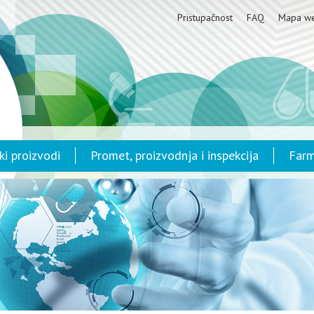
Pristupačnost
FAQ
Mapa w
ki proizvodi
Promet, proizvodnja i inspekcija
Farm