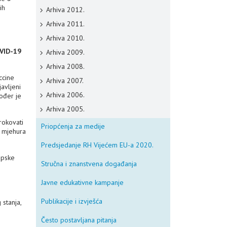
ih
Arhiva 2012.
Arhiva 2011.
Arhiva 2010.
OVID-19
Arhiva 2009.
Arhiva 2008.
ccine
Arhiva 2007.
ijavljeni
Arhiva 2006.
kođer je
Arhiva 2005.
rokovati
Priopćenja za medije
g mjehura
Predsjedanje RH Vijećem EU-a 2020.
opske
Stručna i znanstvena događanja
Javne edukativne kampanje
Publikacije i izvješća
 stanja,
Često postavljana pitanja