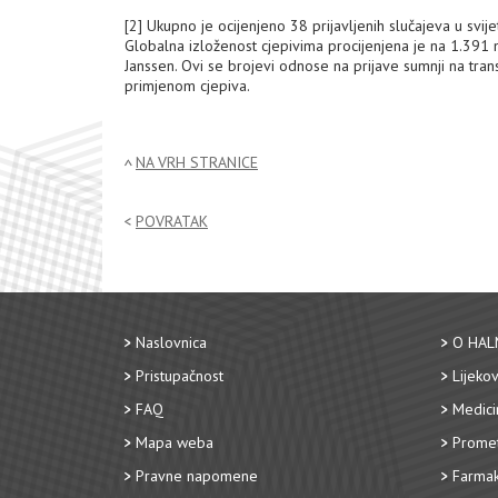
[2]
Ukupno je ocijenjeno 38 prijavljenih slučajeva u svij
Globalna izloženost cjepivima procijenjena je na 1.391
Janssen. Ovi se brojevi odnose na prijave sumnji na trans
primjenom cjepiva.
NA VRH STRANICE
POVRATAK
Naslovnica
O HAL
Pristupačnost
Lijekov
FAQ
Medici
Mapa weba
Promet
Pravne napomene
Farmak