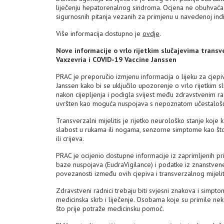
liječenju hepatorenalnog sindroma. Ocjena ne obuhvaća p
sigurnosnih pitanja vezanih za primjenu u navedenoj indik
Više informacija dostupno je
ovdje
.
Nove informacije o vrlo rijetkim slučajevima trans
Vaxzevria i COVID-19 Vaccine Janssen
PRAC je preporučio izmjenu informacija o lijeku za cjep
Janssen kako bi se uključilo upozorenje o vrlo rijetkim s
nakon cijepljenja i podigla svijest među zdravstvenim ra
uvršten kao moguća nuspojava s nepoznatom učestaloš
Transverzalni mijelitis je rijetko neurološko stanje koje
slabost u rukama ili nogama, senzorne simptome kao što s
ili crijeva.
PRAC je ocijenio dostupne informacije iz zaprimljenih pri
baze nuspojava (EudraVigilance) i podatke iz znanstvene
povezanosti između ovih cjepiva i transverzalnog mijeliti
Zdravstveni radnici trebaju biti svjesni znakova i simpt
medicinska skrb i liječenje. Osobama koje su primile nek
što prije potraže medicinsku pomoć.