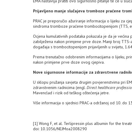
EMA nastavlja pratiti ovo sigurnosno pitanje te će u sluč
Prijavljeno manje slučajeva tromboze praćene trom
PRAC je preporučio ažuriranje informacija o lijeku za cje
sindroma tromboze praćene trombocitopenijom (TTS, e
Ocjena kumulativnih podataka pokazala je da je većina 
zabilježena nakon primjene prve doze. Manji broj TTS-
događaja s trombocitopenijom prijavljenih u svijetu, 1
Prema trenutačno odobrenim informacijama o lijeku, pri
nakon primjene prve doze ovog cjepiva.
Nove sigurnosne informacije za zdravstvene radnik
U sklopu pružanja savjeta drugim povjerenstvima pri EM
zdravstvenim radnicima (engl.
Direct healthcare profess
Mavenclad i rizik od teškog oštećenja jetre.
Više informacija o sjednici PRAC-a održanoj od 10. do 1
[1]
Wong F, et al. Terlipressin plus albumin for the tr
doi: 10.1056/NEJMoa2008290