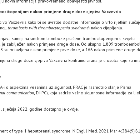
aju novih informacija pravovremeno obavijestiti javnost.
bocitopenijom nakon primjene druge doze cjepiva Vaxzevria
pivo Vaxzevria kako bi se uvrstile dodatne informacije o vrlo rijetkim sluča
ngl.
thrombosis with thrombocytopenia syndrome
) nakon cijepljenja.
prijava sumnji na sindrom tromboze praćene trombocitopenijom u svijetu
a je zabilježen nakon primjene druge doze. Od ukupno 1.809 tromboemboli
.643 su prijavljena nakon primjene prve doze, a 166 nakon primjene druge d
mjena druge doze cjepiva Vaxzevria kontraindicirana je u osoba koje su i
e
A-i o aspektima vezanima uz sigurnost, PRAC je razmotrio slanje Pisma
ional communication
, DHPC), koja sadrže važne sigurnosne informacije za lije
3. siječnja 2022. godine dostupno je
ovdje
.
eatment of type 1 hepatorenal syndrome. N Engl J Med. 2021 Mar 4;384(9):8