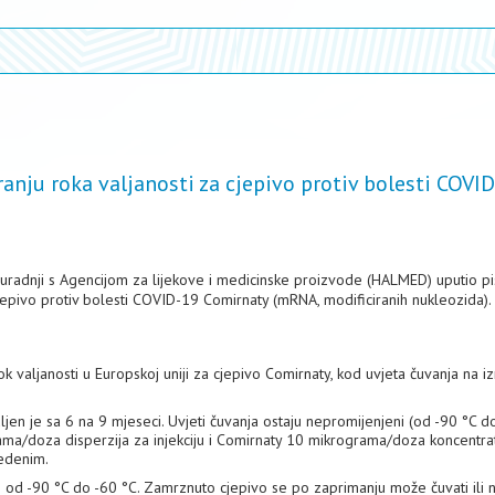
nju roka valjanosti za cjepivo protiv bolesti COVI
uradnji s Agencijom za lijekove i medicinske proizvode (HALMED) uputio p
cjepivo protiv bolesti COVID-19 Comirnaty (mRNA, modificiranih nukleozida).
 valjanosti u Europskoj uniji za cjepivo Comirnaty, kod uvjeta čuvanja na i
jen je sa 6 na 9 mjeseci. Uvjeti čuvanja ostaju nepromijenjeni (od -90 °C d
rama/doza disperzija za injekciju i Comirnaty 10 mikrograma/doza koncentra
vedenim.
 od -90 °C do -60 °C. Zamrznuto cjepivo se po zaprimanju može čuvati ili 