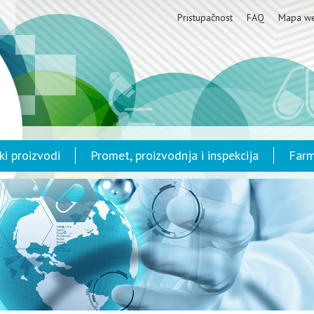
Pristupačnost
FAQ
Mapa w
ki proizvodi
Promet, proizvodnja i inspekcija
Farm