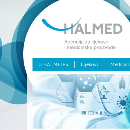
O HALMED-u
Lijekovi
Medicins