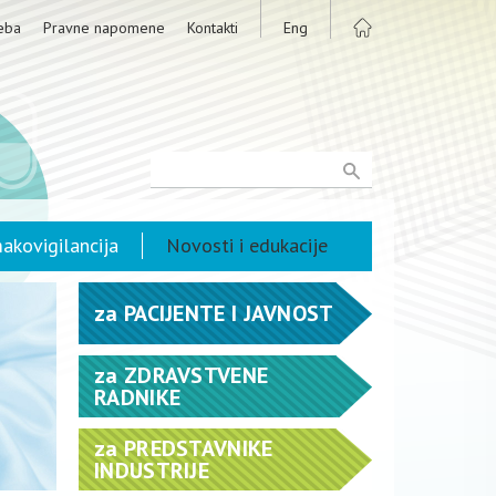
eba
Pravne napomene
Kontakti
Eng
akovigilancija
Novosti i edukacije
za
PACIJENTE I JAVNOST
za
ZDRAVSTVENE
RADNIKE
za
PREDSTAVNIKE
INDUSTRIJE