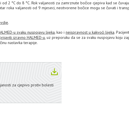
i od 2 °C do 8 °C. Rok valjanosti za zamrznute bočice cjepiva kad se čuvaj
tar roka valjanosti od 9 mjeseci, neotvorene bočice mogu se čuvati i transp
ovdje
.
 HALMED-u svaku nuspojavu lijeka
, kao i
neispravnost u kakvoći lijeka
. Pacijent
prijaviti izravno HALMED-u
, uz preporuku da se za svaku nuspojavu koju z
ačinu nastavka terapije.
anosti za cjepivo protiv bolesti