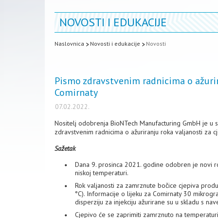
NOVOSTI I EDUKACIJE
Naslovnica
Novosti i edukacije
Novosti
Pismo zdravstvenim radnicima o ažurira
Comirnaty
07.02.2022.
Nositelj odobrenja BioNTech Manufacturing GmbH je u s
zdravstvenim radnicima o ažuriranju roka valjanosti za 
Sažetak
Dana 9. prosinca 2021. godine odobren je novi rok
niskoj temperaturi.
Rok valjanosti za zamrznute bočice cjepiva produl
°C). Informacije o lijeku za Comirnaty 30 mikrog
disperziju za injekciju ažurirane su u skladu s na
Cjepivo će se zaprimiti zamrznuto na temperaturi