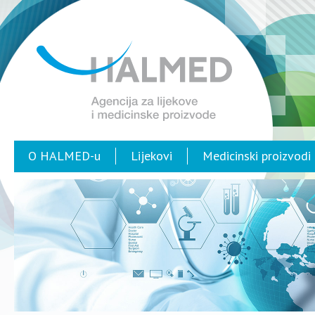
O HALMED-u
Lijekovi
Medicinski proizvodi