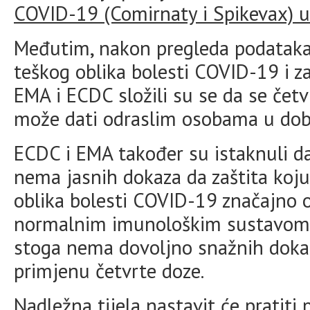
COVID-19 (Comirnaty i Spikevax) u 
Međutim, nakon pregleda podataka 
teškog oblika bolesti COVID-19 i za
EMA i ECDC složili su se da se četv
može dati odraslim osobama u dobi
ECDC i EMA također su istaknuli da
nema jasnih dokaza da zaštita koju
oblika bolesti COVID-19 značajno 
normalnim imunološkim sustavom 
stoga nema dovoljno snažnih dokaz
primjenu četvrte doze.
Nadležna tijela nastavit će pratiti 