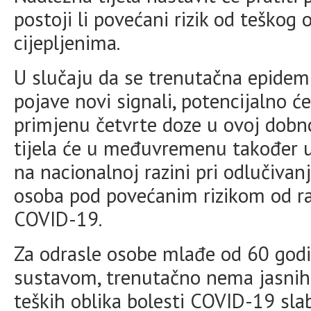
postoji li povećani rizik od teško
cijepljenima.
U slučaju da se trenutačna epidemi
pojave novi signali, potencijalno će
primjenu četvrte doze u ovoj dobn
tijela će u međuvremenu također u
na nacionalnoj razini pri odlučivan
osoba pod povećanim rizikom od ra
COVID-19.
Za odrasle osobe mlađe od 60 god
sustavom, trenutačno nema jasnih d
teških oblika bolesti COVID-19 slab