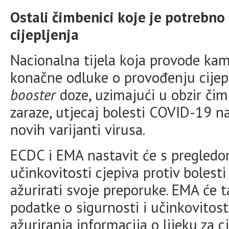
Ostali čimbenici koje je potrebn
cijepljenja
Nacionalna tijela koja provode ka
konačne odluke o provođenju cijepl
booster
doze, uzimajući u obzir čim
zaraze, utjecaj bolesti COVID-19 na 
novih varijanti virusa.
ECDC i EMA nastavit će s pregled
učinkovitosti cjepiva protiv bolest
ažurirati svoje preporuke. EMA će 
podatke o sigurnosti i učinkovitos
ažuriranja informacija o lijeku za 