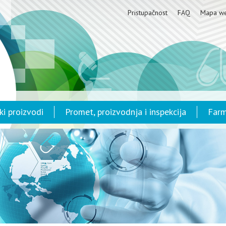
Pristupačnost
FAQ
Mapa w
ki proizvodi
Promet, proizvodnja i inspekcija
Farm