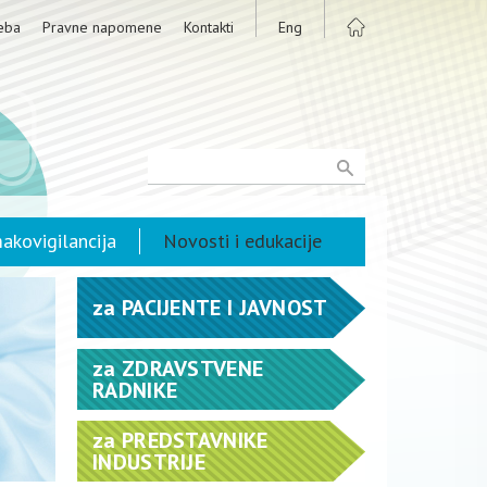
eba
Pravne napomene
Kontakti
Eng
akovigilancija
Novosti i edukacije
za
PACIJENTE I JAVNOST
za
ZDRAVSTVENE
RADNIKE
za
PREDSTAVNIKE
INDUSTRIJE