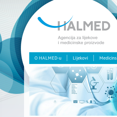
O HALMED-u
Lijekovi
Medicins