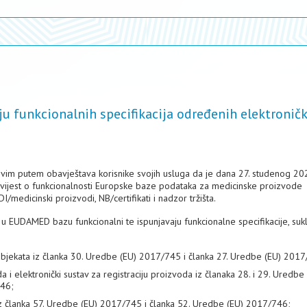
ju funkcionalnih specifikacija određenih elektronič
vim putem obavještava korisnike svojih usluga da je dana 27. studenog 20
vijest o funkcionalnosti Europske baze podataka za medicinske proizvode
medicinski proizvodi, NB/certifikati i nadzor tržišta.
ni u EUDAMED bazu funkcionalni te ispunjavaju funkcionalne specifikacije, su
 subjekata iz članka 30. Uredbe (EU) 2017/745 i članka 27. Uredbe (EU) 201
 i elektronički sustav za registraciju proizvoda iz članaka 28. i 29. Uredbe
746;
de iz članka 57. Uredbe (EU) 2017/745 i članka 52. Uredbe (EU) 2017/746;