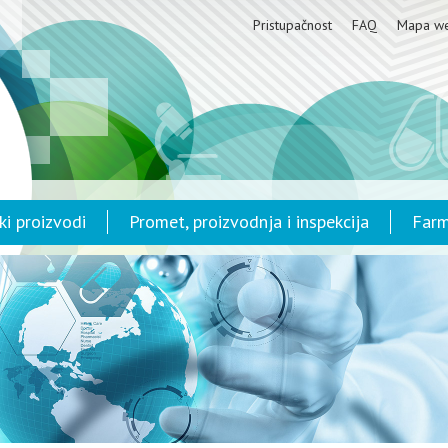
Pristupačnost
FAQ
Mapa w
ki proizvodi
Promet, proizvodnja i inspekcija
Farm