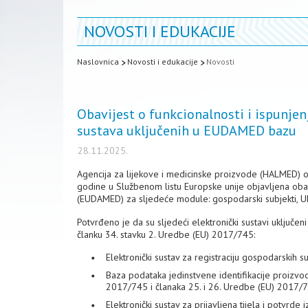
NOVOSTI I EDUKACIJE
Naslovnica
Novosti i edukacije
Novosti
Obavijest o funkcionalnosti i ispunjen
sustava uključenih u EUDAMED bazu
28.11.2025.
Agencija za lijekove i medicinske proizvode (HALMED) o
godine u Službenom listu Europske unije objavljena oba
(EUDAMED) za sljedeće module: gospodarski subjekti, UDI/
Potvrđeno je da su sljedeći elektronički sustavi uključe
članku 34. stavku 2. Uredbe (EU) 2017/745:
Elektronički sustav za registraciju gospodarskih
Baza podataka jedinstvene identifikacije proizvoda
2017/745 i članaka 25. i 26. Uredbe (EU) 2017/
Elektronički sustav za prijavljena tijela i potvr