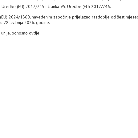
100. Uredbe (EU) 2017/745 i članka 95. Uredbe (EU) 2017/746.
(EU) 2024/1860, navedenim započinje prijelazno razdoblje od šest mjesec
gu 28. svibnja 2026. godine.
e unije, odnosno
ovdje
.