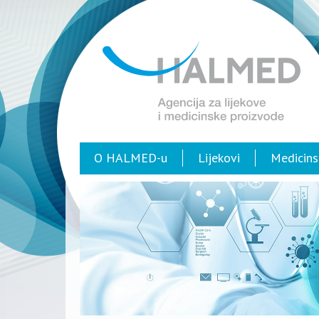
O HALMED-u
Lijekovi
Medicins