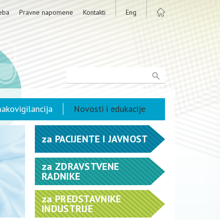
eba
Pravne napomene
Kontakti
Eng
akovigilancija
Novosti i edukacije
za
PACIJENTE I JAVNOST
za
ZDRAVSTVENE
RADNIKE
za
PREDSTAVNIKE
INDUSTRIJE