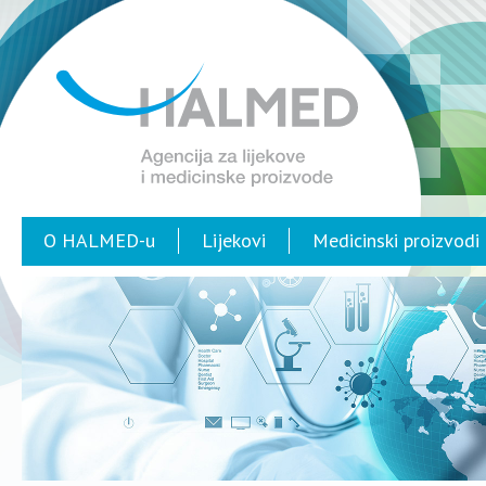
O HALMED-u
Lijekovi
Medicinski proizvodi