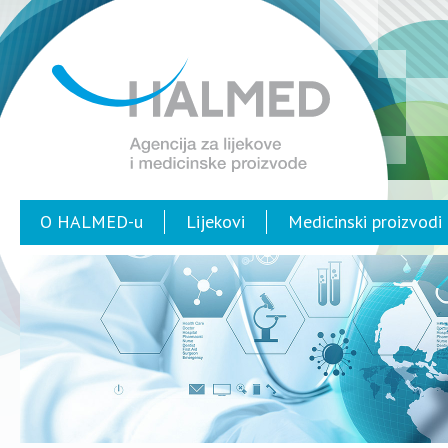
O HALMED-u
Lijekovi
Medicinski proizvodi