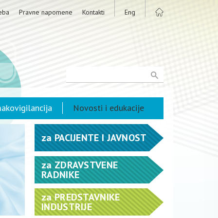
eba
Pravne napomene
Kontakti
Eng
akovigilancija
Novosti i edukacije
za
PACIJENTE I JAVNOST
za
ZDRAVSTVENE
RADNIKE
za
PREDSTAVNIKE
INDUSTRIJE