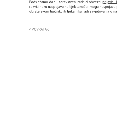
Podsjećamo da su zdravstveni radnici obvezni
prijaviti
razvili neku nuspojavu na lijek također mogu nuspojavu
obrate svom liječniku ili ljekarniku radi savjetovanja o n
POVRATAK