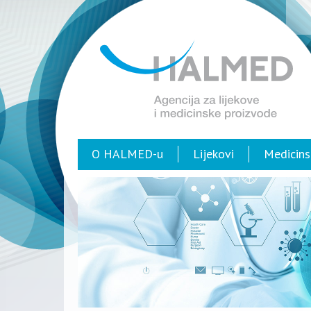
O HALMED-u
Lijekovi
Medicins