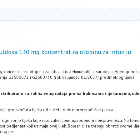
muldosa 130 mg koncentrat za otopinu za infuziju
g koncentrat za otopinu za infuziju (ustekinumab), u suradnji s Agencijom za
erija G2500672 i G2500730 (rok valjanosti 01/2027) predmetnog lijeka.
distribuirane sa zaliha veleprodaja prema bolnicama i ljekarnama, od
nja proizvođača lijeka od načela dobre proizvođačke prakse.
 druge serije lijeka koje nisu zahvaćene navedenom neispravnošću. Na teme
t pacijenata koji uzimaju ovaj lijek. Bolesnici se trebaju obratiti svome liječ
terapije.