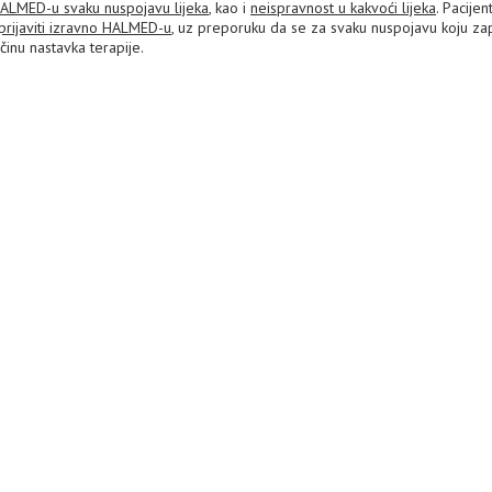
 HALMED-u svaku nuspojavu lijeka
, kao i
neispravnost u kakvoći lijeka
. Pacijent
prijaviti izravno HALMED-u
, uz preporuku da se za svaku nuspojavu koju z
ačinu nastavka terapije.