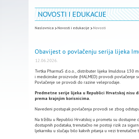
NOVOSTI I EDUKACIJE
Naslovnica
Novosti i edukacije
Novosti
Obavijest o povlačenju serija lijeka I
12.06.2026.
Tvrtka PharmaS d.o.o., distributer lijeka Imuldosa 130 m
i medicinske proizvode (HALMED) provodi povlačenje s
Povlačenje se provodi do razine veleprodaje.
Predmetne serije lijeka u Republici Hrvatskoj nisu 
prema krajnjim korisnicima.
Navedeni postupak povlačenja provodi se zbog odstupa
Na tržištu u Republici Hrvatskoj u prometu su dostupne
dostupnih podataka, trenutačno ne postoji rizik za sigurnos
ljekarniku u slučaju bilo kakvih pitanja u vezi trenutačne 