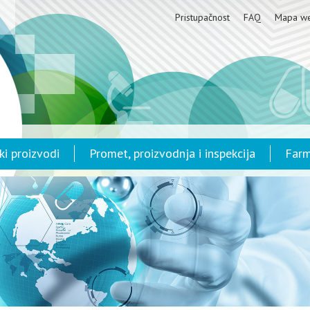
Pristupačnost
FAQ
Mapa w
ki proizvodi
Promet, proizvodnja i inspekcija
Farm