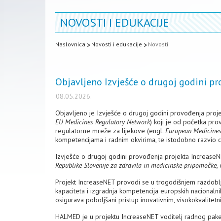
NOVOSTI I EDUKACIJE
Naslovnica
Novosti i edukacije
Novosti
Objavljeno Izvješće o drugoj godini p
08.05.2026.
Objavljeno je Izvješće o drugoj godini provođenja proj
EU Medicines Regulatory Network
) koji je od početka pr
regulatorne mreže za lijekove (engl.
European Medicines
kompetencijama i radnim okvirima, te istodobno razvio ci
Izvješće o drugoj godini provođenja projekta IncreaseN
Republike Slovenije za zdravila in medicinske pripomočke
,
Projekt IncreaseNET provodi se u trogodišnjem razdoblju,
kapaciteta i izgradnja kompetencija europskih nacionalnih
osigurava poboljšani pristup inovativnim, visokokvalitetni
HALMED je u projektu IncreaseNET voditelj radnog paketa