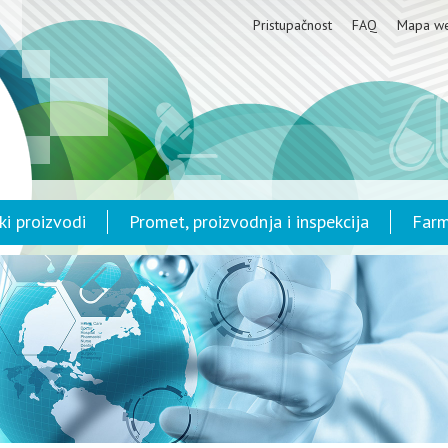
Pristupačnost
FAQ
Mapa w
ki proizvodi
Promet, proizvodnja i inspekcija
Farm