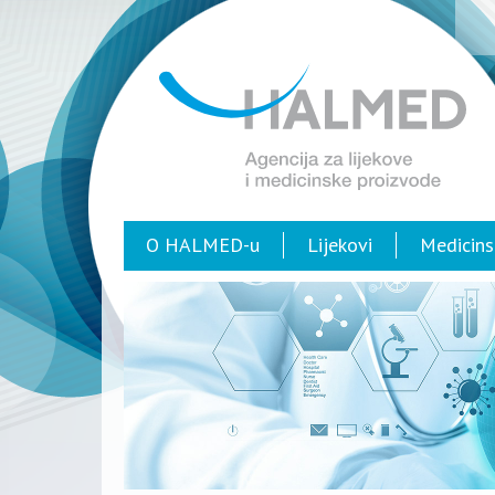
O HALMED-u
Lijekovi
Medicins