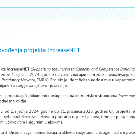
rovođenja projekta IncreaseNET
ekta IncreaseNET (
Supporting the Increased Capacity and Competence Building 
ovedbe 1. siječnja 2024. godine ostvario značajan napredak u osnaživanju E
 Regulatory Network
, EMRN). Projekt je identificirao nedostatke u kapacitetim
ljane strategije za njihovo rješavanje.
ET i pripadajući dokumenti dostupni su na internetskim stranicama
Javne age
 odnosno
ovdje
.
 od 1. siječnja 2024. godine do 31. prosinca 2026. godine. Cilj projekta je
 tijela nadležnih za lijekove u području ocjene lijekova, čime se pacijentim
m, učinkovitim i sigurnim lijekovima.
 2: Diseminacija i komunikacija, a aktivno sudjeluje i u drugim radnim pak