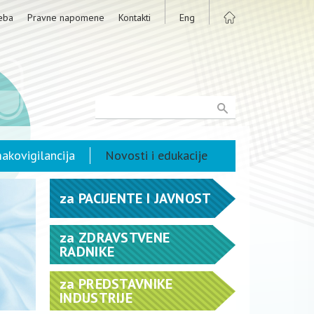
eba
Pravne napomene
Kontakti
Eng
akovigilancija
Novosti i edukacije
za
PACIJENTE I JAVNOST
za
ZDRAVSTVENE
RADNIKE
za
PREDSTAVNIKE
INDUSTRIJE