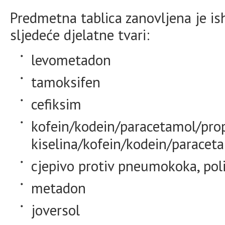
Predmetna tablica zanovljena je 
sljedeće djelatne tvari:
levometadon
tamoksifen
cefiksim
kofein/kodein/paracetamol/propi
kiselina/kofein/kodein/paracet
cjepivo protiv pneumokoka, pol
metadon
joversol