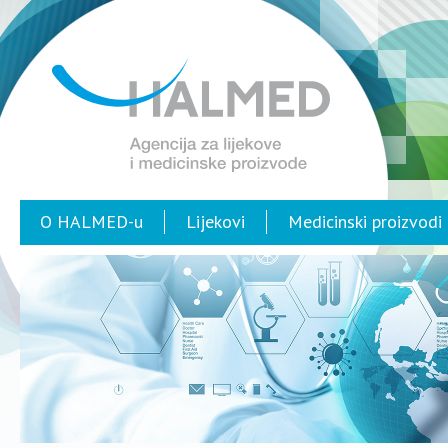
O HALMED-u
Lijekovi
Medicinski proizvodi