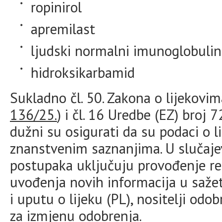
ropinirol
apremilast
ljudski normalni imunoglobulin
hidroksikarbamid
Sukladno čl. 50. Zakona o lijekovim
136/25.
) i čl. 16 Uredbe (EZ) broj
dužni su osigurati da su podaci o l
znanstvenim saznanjima. U slučaj
postupaka uključuju provođenje r
uvođenja novih informacija u sažet
i uputu o lijeku (PL), nositelji odo
za izmjenu odobrenja.