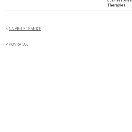
Business Are
Therapies
NA VRH STRANICE
POVRATAK