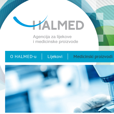
O HALMED-u
Lijekovi
Medicinski proizvodi