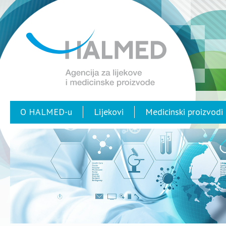
O HALMED-u
Lijekovi
Medicinski proizvodi