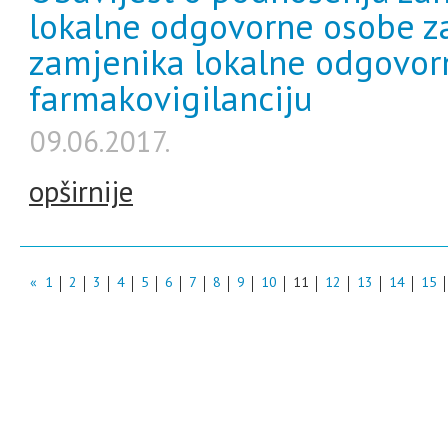
lokalne odgovorne osobe za
zamjenika lokalne odgovor
farmakovigilanciju
09.06.2017.
opširnije
«
1
2
3
4
5
6
7
8
9
10
11
12
13
14
15