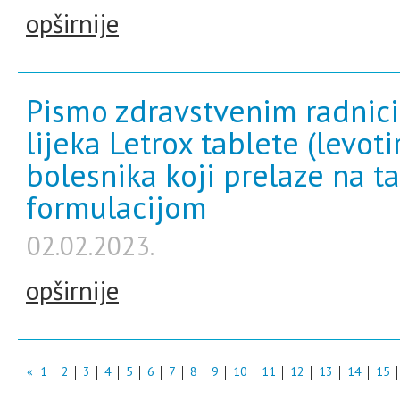
opširnije
Pismo zdravstvenim radnici
lijeka Letrox tablete (levoti
bolesnika koji prelaze na t
formulacijom
02.02.2023.
opširnije
«
1
2
3
4
5
6
7
8
9
10
11
12
13
14
15