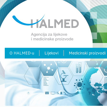
O HALMED-u
Lijekovi
Medicinski proizvodi