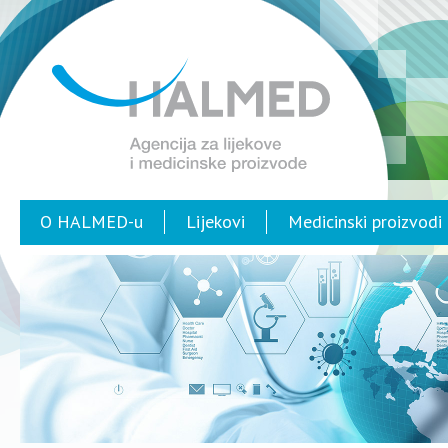
O HALMED-u
Lijekovi
Medicinski proizvodi