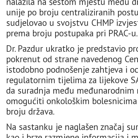
nalazila na šestom mjestu među 
unije po broju centraliziranih po
sudjelovao u svojstvu CHMP izvjes
prema broju postupaka pri PRAC-u.
Dr. Pazdur ukratko je predstavio pr
pokrenut od strane navedenog Cent
istodobno podnošenje zahtjeva i o
regulatornim tijelima za lijekove S
da suradnja među međunarodnim r
omogućiti onkološkim bolesnicima 
broju država.
Na sastanku je naglašen značaj sur
kao i brze razmjene informacija i mi