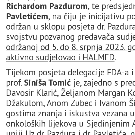
Richardom Pazdurom
, te predsje
Pavletićem
, na čiju je inicijativu
održan u sklopu posjeta dr. Pazdura
svojstvu pozvanog predavača sudj
održanoj od 5. do 8. srpnja 2023. g
aktivno sudjelovao i HALMED
.
Tijekom posjeta delegacije FDA-a 
prof.
Siniša Tomić
je, zajedno s p
Davosir Klarić, Željanom Margan K
Džakulom, Anom Zubec i Ivanom Šipi
gostima znanja i iskustva vezana u
onkoloških lijekova u Sjedinjenim
uniji. Uz dr. Pazdura i dr. Pavletića