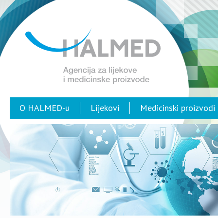
O HALMED-u
Lijekovi
Medicinski proizvodi