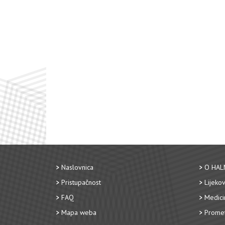
Naslovnica
O HAL
Pristupačnost
Lijekov
FAQ
Medici
Mapa weba
Promet