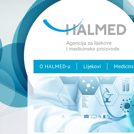
O HALMED-u
Lijekovi
Medicins