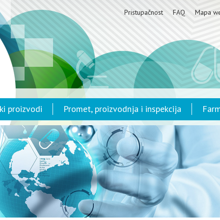
Pristupačnost
FAQ
Mapa w
ki proizvodi
Promet, proizvodnja i inspekcija
Farm