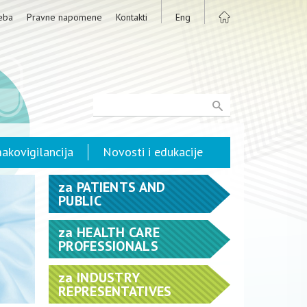
eba
Pravne napomene
Kontakti
Eng
akovigilancija
Novosti i edukacije
za
PATIENTS AND
PUBLIC
za
HEALTH CARE
PROFESSIONALS
za
INDUSTRY
REPRESENTATIVES