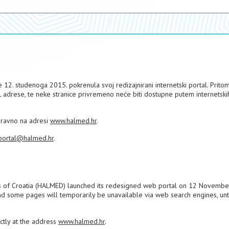
12. studenoga 2015. pokrenula svoj redizajnirani internetski portal. Pritom
L adrese, te neke stranice privremeno neće biti dostupne putem internetski
izravno na adresi
www.halmed.hr
.
portal@halmed.hr
.
s of Croatia (HALMED) launched its redesigned web portal on 12 Novembe
nd some pages will temporarily be unavailable via web search engines, unti
ectly at the address
www.halmed.hr
.