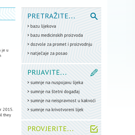
PRETRAŽITE...
bazu lijekova
bazu medicinskih proizvoda
dozvole za promet i proizvodnju
 je u
natječaje za posao
h
PRIJAVITE...
sumnje na nuspojavu lijeka
sumnje na štetni događaj
sumnje na neispravnost u kakvoći
r 2015.
sumnje na krivotvoreni lijek
l they
PROVJERITE...