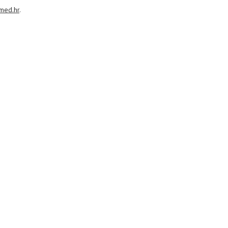
med.hr
.