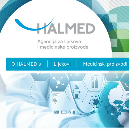
O HALMED-u
Lijekovi
Medicinski proizvodi