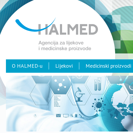
O HALMED-u
Lijekovi
Medicinski proizvodi