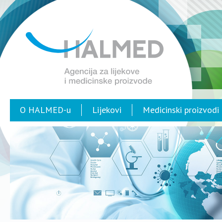
O HALMED-u
Lijekovi
Medicinski proizvodi