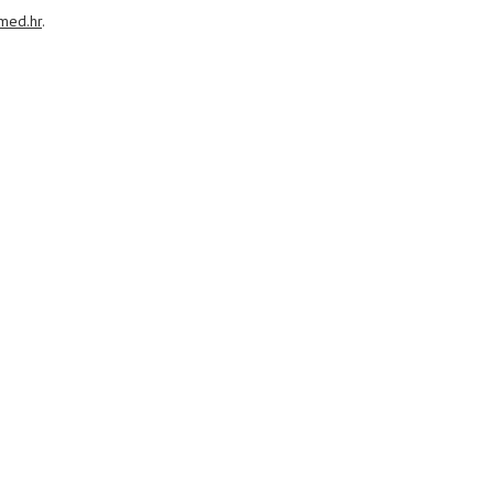
med.hr
.