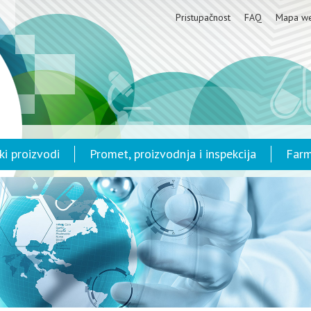
Pristupačnost
FAQ
Mapa w
ki proizvodi
Promet, proizvodnja i inspekcija
Farm