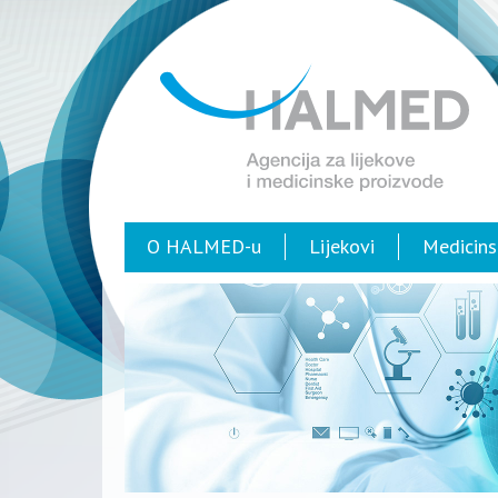
O HALMED-u
Lijekovi
Medicins