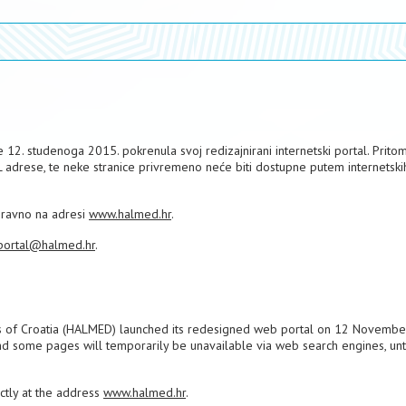
12. studenoga 2015. pokrenula svoj redizajnirani internetski portal. Pritom
L adrese, te neke stranice privremeno neće biti dostupne putem internetski
izravno na adresi
www.halmed.hr
.
portal@halmed.hr
.
s of Croatia (HALMED) launched its redesigned web portal on 12 Novembe
nd some pages will temporarily be unavailable via web search engines, unti
ectly at the address
www.halmed.hr
.