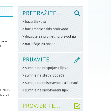
PRETRAŽITE...
bazu lijekova
bazu medicinskih proizvoda
dozvole za promet i proizvodnju
 je u
natječaje za posao
h
PRIJAVITE...
sumnje na nuspojavu lijeka
sumnje na štetni događaj
sumnje na neispravnost u kakvoći
r 2015.
sumnje na krivotvoreni lijek
l they
PROVJERITE...