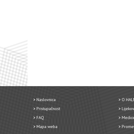
Naslovnica
O HAL
Pristupačnost
Lijekov
FAQ
Medici
Mapa weba
Promet