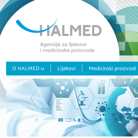
O HALMED-u
Lijekovi
Medicinski proizvodi