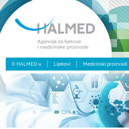
O HALMED-u
Lijekovi
Medicinski proizvodi