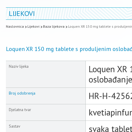
LIJEKOVI
Naslovnica
Lijekovi
Baza lijekova
Loquen XR 150 mg tablete s produljen
Loquen XR 150 mg tablete s produljenim osloba
Loquen XR 1
Naziv lijeka
oslobađanj
HR-H-4256
Broj odobrenja
kvetiapinfu
Djelatna tvar
svaka table
Sastav