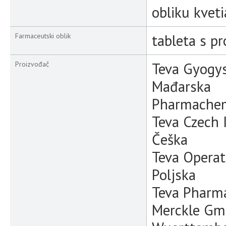
obliku kvet
tableta s p
Farmaceutski oblik
Teva Gyogys
Proizvođač
Mađarska
Pharmachemi
Teva Czech I
Češka
Teva Operati
Poljska
Teva Pharma
Merckle Gm