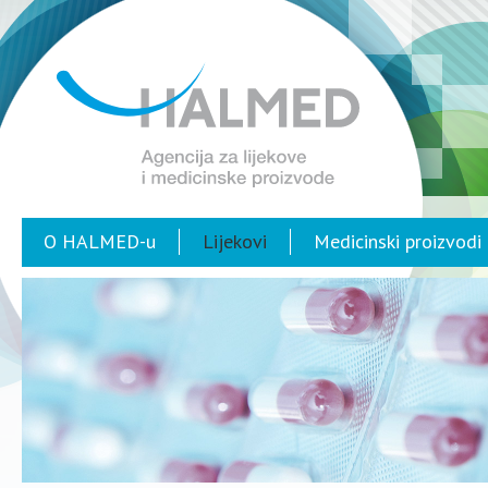
O HALMED-u
Lijekovi
Medicinski proizvodi