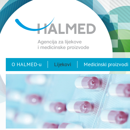
O HALMED-u
Lijekovi
Medicinski proizvodi