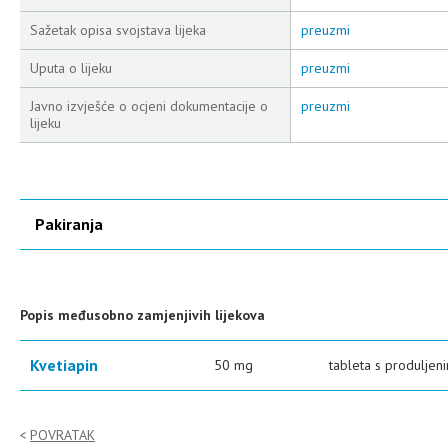
Sažetak opisa svojstava lijeka
preuzmi
Uputa o lijeku
preuzmi
Javno izvješće o ocjeni dokumentacije o
preuzmi
lijeku
Pakiranja
Popis međusobno zamjenjivih lijekova
Kvetiapin
50 mg
tableta s produlje
POVRATAK