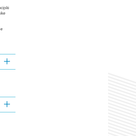
cijski
like
ne