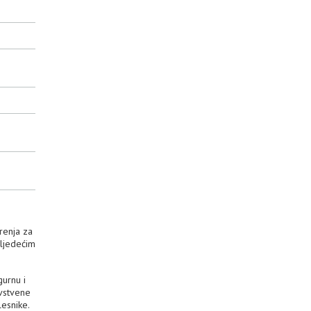
renja za
sljedećim
gurnu i
avstvene
lesnike.