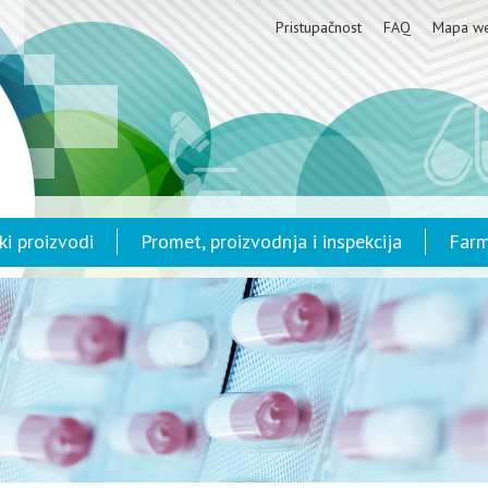
Pristupačnost
FAQ
Mapa w
ki proizvodi
Promet, proizvodnja i inspekcija
Farm