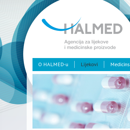
O HALMED-u
Lijekovi
Medicins