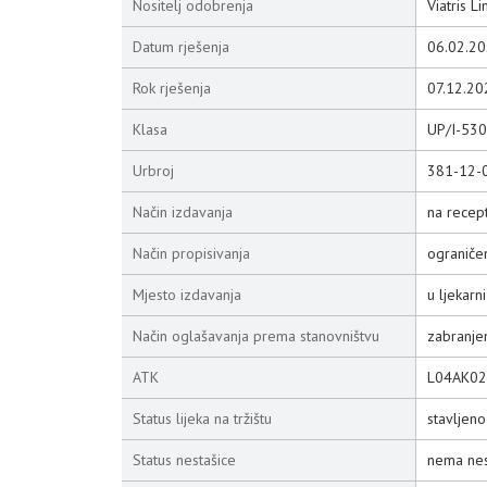
Nositelj odobrenja
Viatris L
Datum rješenja
06.02.20
Rok rješenja
07.12.20
Klasa
UP/I-53
Urbroj
381-12-
Način izdavanja
na recep
Način propisivanja
ograniče
Mjesto izdavanja
u ljekarni
Način oglašavanja prema stanovništvu
zabranje
ATK
L04AK02
Status lijeka na tržištu
stavljen
Status nestašice
nema nes