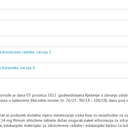
zdravstvene radnike, verzija 5
a bolesnika, verzija 4
roizvode je dana 07. prosinca 2022. godinedonijela Rješenje o davanju odob
Zakona o lijekovima (Narodne novine, br. 76/13., 90/14. i 100/18) dano pod 
ezan je poduzeti dodatne mjere minimizacije rizika koje su neophodne za si
gio 14 mg filmom obložene tablete dužan osigurati paket informacija za zdr
ka, edukacijske materijale za zdravstvene radnike i edukacijsku karticu za bo