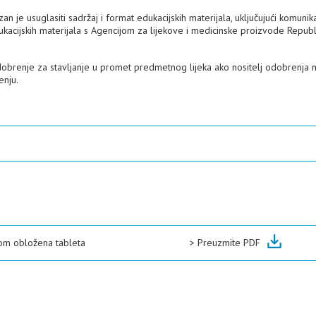
n je usuglasiti sadržaj i format edukacijskih materijala, uključujući komunika
edukacijskih materijala s Agencijom za lijekove i medicinske proizvode Repub
dobrenje za stavljanje u promet predmetnog lijeka ako nositelj odobrenja 
enju.
om obložena tableta
>
Preuzmite PDF