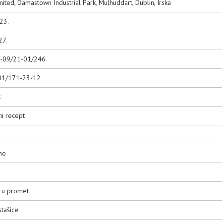
imited, Damastown Industrial Park, Mulhuddart, Dublin, Irska
23.
27.
0-09/21-01/246
01/171-23-12
t
ni recept
no
o u promet
tašice