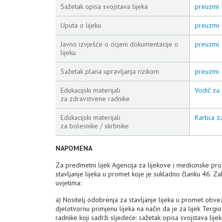
Sažetak opisa svojstava lijeka
preuzmi
Uputa o lijeku
preuzmi
Javno izvješće o ocjeni dokumentacije o
preuzmi
lijeku
Sažetak plana upravljanja rizikom
preuzmi
Edukacijski materijali
Vodič za 
za zdravstvene radnike
Edukacijski materijali
Kartica z
za bolesnike / skrbnike
NAPOMENA
Za predmetni lijek Agencija za lijekove i medicinske p
stavljanje lijeka u promet koje je sukladno članku 46. 
uvjetima:
a) Nositelj odobrenja za stavljanje lijeka u promet obv
djelotvornu primjenu lijeka na način da je za lijek Ter
radnike koji sadrži sljedeće: sažetak opisa svojstava lije