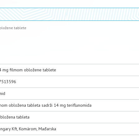
bložene tablete
4 mg filmom obložene tablete
7513596
mid
lmom obložena tableta sadrži 14 mg teriflunomida
bložena tableta
ngary Kft, Komárom, Mađarska