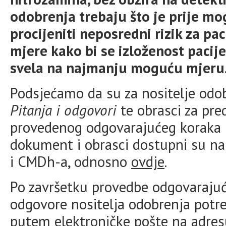
odobrenja trebaju što je prije m
procijeniti neposredni rizik za pa
mjere kako bi se izloženost pacije
svela na najmanju moguću mjeru
Podsjećamo da su za nositelje odo
Pitanja i odgovori
te obrasci za pr
provedenog odgovarajućeg koraka p
dokument i obrasci dostupni su n
i CMDh-a, odnosno
ovdje
.
Po završetku provedbe odgovarajuć
odgovore nositelja odobrenja potr
putem elektroničke pošte na adre