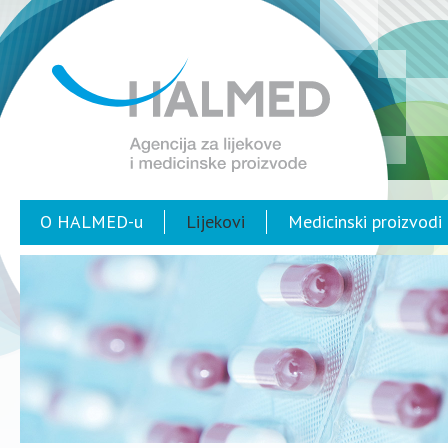
O HALMED-u
Lijekovi
Medicinski proizvodi