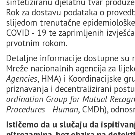
sintetiziranu djelatnu tvar produže
Rok za dostavu podataka o provedb
slijedom trenutačne epidemiološke 
COVID - 19 te zaprimljenih izvješć
prvotnim rokom.
Detaljne informacije dostupne su 
Mreže nacionalnih agencija za lijek
Agencies
, HMA) i Koordinacijske 
priznavanja i decentralizirani post
ordination Group for Mutual Recogn
Procedures - Human
, CMDh), odno
Ističemo da u slučaju da ispitivan
nitrozamina, bez obzira na detekti