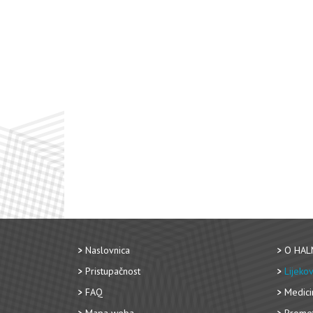
Naslovnica
O HAL
Pristupačnost
Lijekov
FAQ
Medici