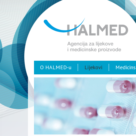
O HALMED-u
Lijekovi
Medicins