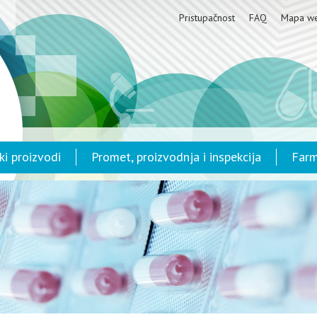
Pristupačnost
FAQ
Mapa w
ki proizvodi
Promet, proizvodnja i inspekcija
Farm