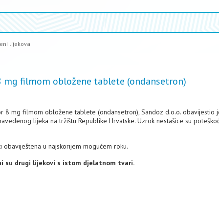
eni lijekova
 8 mg filmom obložene tablete (ondansetron)
or 8 mg filmom obložene tablete (ondansetron), Sandoz d.o.o. obavijestio j
 navedenog lijeka na tržištu Republike Hrvatske. Uzrok nestašice su poteško
ti obaviještena u najskorijem mogućem roku.
i su drugi lijekovi s istom djelatnom tvari.