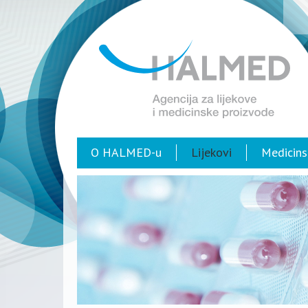
O HALMED-u
Lijekovi
Medicins