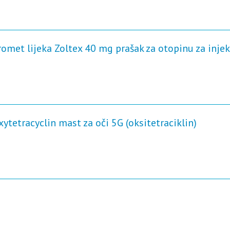
omet lijeka Zoltex 40 mg prašak za otopinu za injek
xytetracyclin mast za oči 5G (oksitetraciklin)