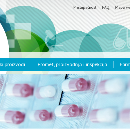
Pristupačnost
FAQ
Mapa w
ki proizvodi
Promet, proizvodnja i inspekcija
Farm