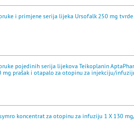
ruke i primjene serija lijeka Ursofalk 250 mg tvrde
oruke pojedinih serija lijekova Teikoplanin AptaPh
mg prašak i otapalo za otopinu za injekciju/infuzij
Usymro koncentrat za otopinu za infuziju 1 X 130 mg