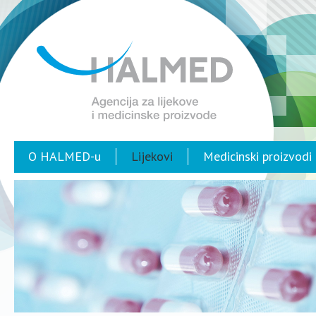
O HALMED-u
Lijekovi
Medicinski proizvodi