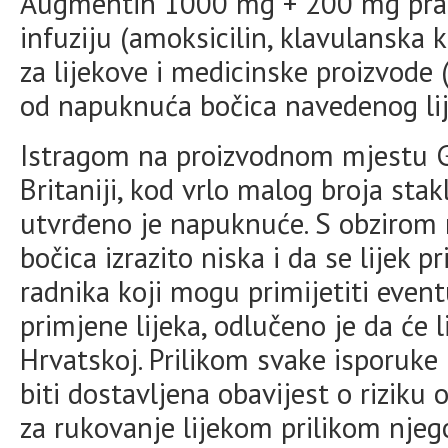
Augmentin 1000 mg + 200 mg prašak
infuziju (amoksicilin, klavulanska k
za lijekove i medicinske proizvode
od napuknuća bočica navedenog lij
Istragom na proizvodnom mjestu G
Britaniji, kod vrlo malog broja sta
utvrđeno je napuknuće. S obzirom 
bočica izrazito niska i da se lijek 
radnika koji mogu primijetiti event
primjene lijeka, odlučeno je da će 
Hrvatskoj. Prilikom svake isporuke 
biti dostavljena obavijest o rizik
za rukovanje lijekom prilikom njeg