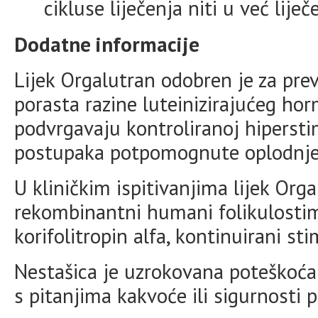
cikluse liječenja niti u već lije
Dodatne informacije
Lijek Orgalutran odobren je za pre
porasta razine luteinizirajućeg ho
podvrgavaju kontroliranoj hiperstim
postupaka potpomognute oplodnje
U kliničkim ispitivanjima lijek Org
rekombinantni humani folikulostim
korifolitropin alfa, kontinuirani sti
Nestašica je uzrokovana poteškoća
s pitanjima kakvoće ili sigurnosti p