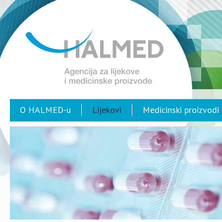
O HALMED-u
Lijekovi
Medicinski proizvodi